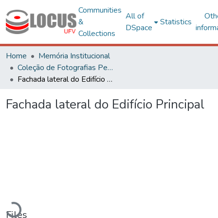
Communities
All of
Oth
&
Statistics
DSpace
inform
Collections
Home
Memória Institucional
Coleção de Fotografias Peter Henry Rolfs
Fachada lateral do Edifício Principal
Fachada lateral do Edifício Principal
Loading...
Files