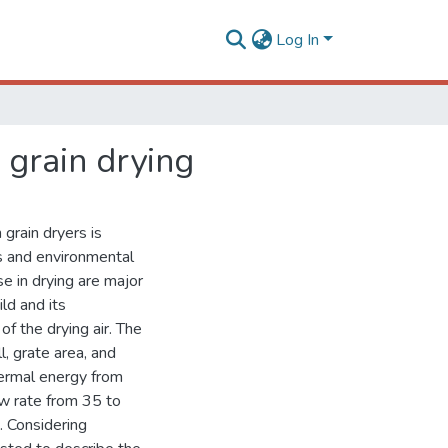
Log In
 grain drying
grain dryers is
s and environmental
e in drying are major
ld and its
f the drying air. The
, grate area, and
ermal energy from
ow rate from 35 to
. Considering