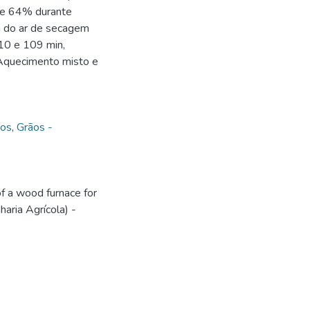
 de 64% durante
a do ar de secagem
 10 e 109 min,
 Aquecimento misto e
cos
,
Grãos -
 a wood furnace for
aria Agrícola) -