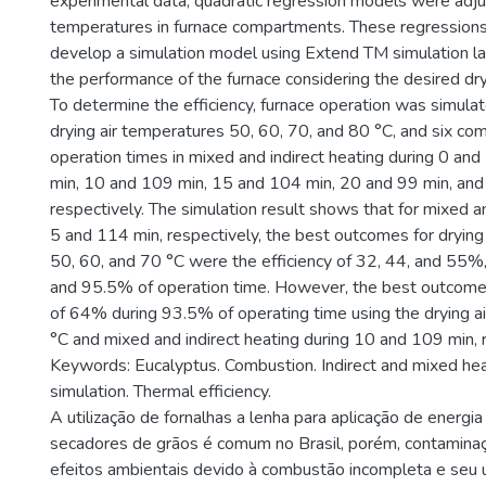
experimental data, quadratic regression models were adju
temperatures in furnace compartments. These regression
develop a simulation model using Extend TM simulation la
the performance of the furnace considering the desired dry
To determine the efficiency, furnace operation was simulat
drying air temperatures 50, 60, 70, and 80 °C, and six com
operation times in mixed and indirect heating during 0 an
min, 10 and 109 min, 15 and 104 min, 20 and 99 min, and
respectively. The simulation result shows that for mixed an
5 and 114 min, respectively, the best outcomes for drying
50, 60, and 70 °C were the efficiency of 32, 44, and 55%,
and 95.5% of operation time. However, the best outcome 
of 64% during 93.5% of operating time using the drying a
°C and mixed and indirect heating during 10 and 109 min, r
Keywords: Eucalyptus. Combustion. Indirect and mixed he
simulation. Thermal efficiency.
A utilização de fornalhas a lenha para aplicação de energi
secadores de grãos é comum no Brasil, porém, contamina
efeitos ambientais devido à combustão incompleta e seu 