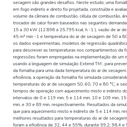
secagem são grandes desafios. Neste estudo, uma fornal
em fogo indireto e direto foi projetada, construída e avali
volume da câmara de combustão, célula de combustão, áre
trocador de calor foram baseados nas seguintes demandas
15 a 30 kW (12.898 a 25.795 kcal. h -1 ), vazão de ar d
45 m³ min -1 e temperatura do ar de secagem de 50 a 80
os dados experimentais, modelos de regressão quadrátic
para descrever as temperaturas nos compartimentos da fo
regressões foram empregadas na implementação de um m
usando a linguagem de simulação Extend TM , para prever a
da fornalha para uma dada temperatura do ar de secagem.
eficiência, a operação da fornalha foi simulada consideran
temperaturas do ar de secagem 50, 60, 70 e 80 °C, e se
tempos de operação com aquecimento misto e indireto do
intervalos de 0 e 119 min, 5 e 114 min, 10 e 109 min, 1
min, e 30 e 89 min, respectivamente. Resultados da sim
que para aquecimento misto e indireto de 5 e 114 min, re
melhores resultados para temperaturas do ar de secagem
foram a eficiência de 32, 44 e 55%, durante 99,2; 98,4 