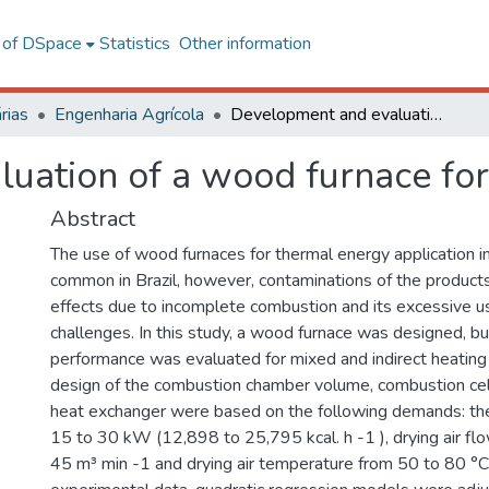
l of DSpace
Statistics
Other information
rias
Engenharia Agrícola
Development and evaluation of a wood furnace for grain drying
uation of a wood furnace for
Abstract
The use of wood furnaces for thermal energy application in 
common in Brazil, however, contaminations of the product
effects due to incomplete combustion and its excessive us
challenges. In this study, a wood furnace was designed, bui
performance was evaluated for mixed and indirect heating o
design of the combustion chamber volume, combustion cell
heat exchanger were based on the following demands: th
15 to 30 kW (12,898 to 25,795 kcal. h -1 ), drying air fl
45 m³ min -1 and drying air temperature from 50 to 80 °C