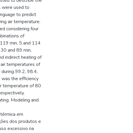
sted to describe the
s were used to
nguage to predict
ing air temperature.
ed considering four
binations of
d 119 min, 5 and 114
 30 and 89 min,
d indirect heating of
 air temperatures of
 during 99.2, 98.4,
was the efficiency
ir temperature of 80
espectively.
ating. Modeling and
a térmica em
ções dos produtos e
uso excessivo na