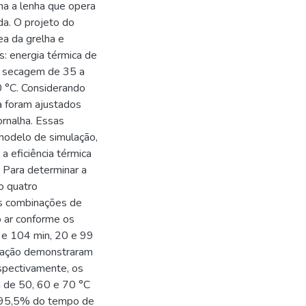
ha a lenha que opera
ada. O projeto do
a da grelha e
: energia térmica de
e secagem de 35 a
 °C. Considerando
a foram ajustados
rnalha. Essas
odelo de simulação,
 eficiência térmica
 Para determinar a
do quatro
is combinações de
 ar conforme os
5 e 104 min, 20 e 99
ulação demonstraram
spectivamente, os
 de 50, 60 e 70 °C
e 95,5% do tempo de