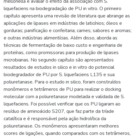
mellonella e avaliar o efeito da associação com S.
liquefaciens na biodegradação de PU in vitro. O primeiro
capítulo apresenta uma revisão de literatura que abrange as
aplicações de lipases em indústrias de laticínios; óleos e
gorduras; panificação e confeitaria; carnes; sabores e aromas;
e outras indústrias alimentícias. Além disso, aborda as
técnicas de fermentação de baixo custo e engenharia de
proteínas, como promissoras para produção de lipases
microbianas. No segundo capítulo são apresentados
resultados de estudos in silico e in vitro do potencial
biodegradador de PU por S. liquefaciens L135 e sua
poliuretanase. Para o estudo in silico, foram construídos
monômeros e tetrâmeros de PU para realizar o docking
molecular com a poliuretanase modelada e validada de S.
liquefaciens. Foi possível verificar que os PU ligaram ao
resíduo de aminoácido S207, que faz parte da tríade
catalítica e é responsável pela ação hidrolítica da
poliuretanase. Os monômeros apresentaram melhores
scores de ligações, quando comparados com os tetrâmeros,