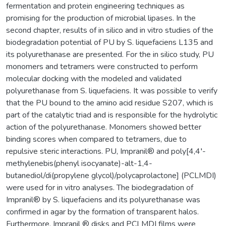
fermentation and protein engineering techniques as
promising for the production of microbial lipases. In the
second chapter, results of in silico and in vitro studies of the
biodegradation potential of PU by S. liquefaciens L135 and
its polyurethanase are presented. For the in silico study, PU
monomers and tetramers were constructed to perform
molecular docking with the modeled and validated
polyurethanase from S. liquefaciens. It was possible to verify
that the PU bound to the amino acid residue S207, which is
part of the catalytic triad and is responsible for the hydrolytic
action of the polyurethanase. Monomers showed better
binding scores when compared to tetramers, due to
repulsive steric interactions. PU, Impranil® and poly[4,4′-
methylenebis(phenyl isocyanate)-alt-1,4-
butanediol/di(propylene glycol)/polycaprolactone] (PCLMDI)
were used for in vitro analyses. The biodegradation of
Impranil® by S. liquefaciens and its polyurethanase was
confirmed in agar by the formation of transparent halos.
Furthermore, Impranil ® disks and PCLMDI films were