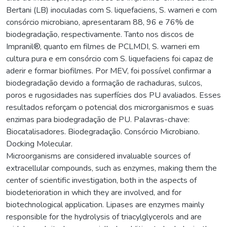
Bertani (LB) inoculadas com S. liquefaciens, S. warneri e com
consórcio microbiano, apresentaram 88, 96 e 76% de
biodegradação, respectivamente. Tanto nos discos de
Impranil®, quanto em filmes de PCLMDI, S. warneri em
cultura pura e em consórcio com S. liquefaciens foi capaz de
aderir e formar biofilmes. Por MEV, foi possível confirmar a
biodegradação devido a formação de rachaduras, sulcos,
poros e rugosidades nas superfícies dos PU avaliados. Esses
resultados reforçam o potencial dos microrganismos e suas
enzimas para biodegradação de PU. Palavras-chave:
Biocatalisadores. Biodegradação. Consórcio Microbiano.
Docking Molecular.
Microorganisms are considered invaluable sources of
extracellular compounds, such as enzymes, making them the
center of scientific investigation, both in the aspects of
biodeterioration in which they are involved, and for
biotechnological application. Lipases are enzymes mainly
responsible for the hydrolysis of triacylglycerols and are