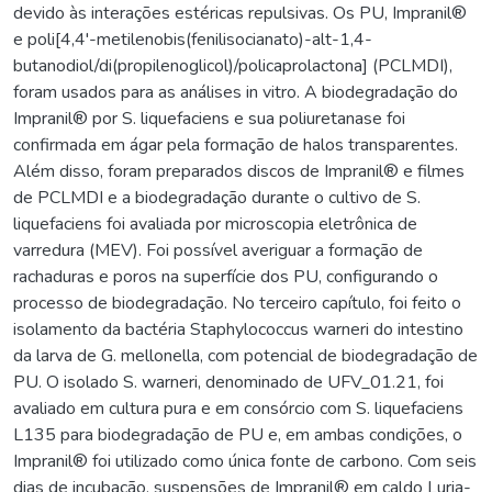
devido às interações estéricas repulsivas. Os PU, Impranil®
e poli[4,4'-metilenobis(fenilisocianato)-alt-1,4-
butanodiol/di(propilenoglicol)/policaprolactona] (PCLMDI),
foram usados para as análises in vitro. A biodegradação do
Impranil® por S. liquefaciens e sua poliuretanase foi
confirmada em ágar pela formação de halos transparentes.
Além disso, foram preparados discos de Impranil® e filmes
de PCLMDI e a biodegradação durante o cultivo de S.
liquefaciens foi avaliada por microscopia eletrônica de
varredura (MEV). Foi possível averiguar a formação de
rachaduras e poros na superfície dos PU, configurando o
processo de biodegradação. No terceiro capítulo, foi feito o
isolamento da bactéria Staphylococcus warneri do intestino
da larva de G. mellonella, com potencial de biodegradação de
PU. O isolado S. warneri, denominado de UFV_01.21, foi
avaliado em cultura pura e em consórcio com S. liquefaciens
L135 para biodegradação de PU e, em ambas condições, o
Impranil® foi utilizado como única fonte de carbono. Com seis
dias de incubação, suspensões de Impranil® em caldo Luria-