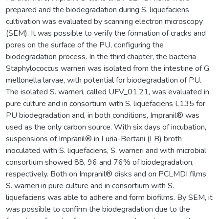
prepared and the biodegradation during S. liquefaciens
cultivation was evaluated by scanning electron microscopy
(SEM). It was possible to verify the formation of cracks and
pores on the surface of the PU, configuring the
biodegradation process. In the third chapter, the bacteria
Staphylococcus warneri was isolated from the intestine of G.
mellonella larvae, with potential for biodegradation of PU.
The isolated S. warneri, called UFV_01.21, was evaluated in
pure culture and in consortium with S. liquefaciens L135 for
PU biodegradation and, in both conditions, Impranil® was
used as the only carbon source. With six days of incubation,
suspensions of Impranil® in Luria-Bertani (LB) broth
inoculated with S. liquefaciens, S. warneri and with microbial
consortium showed 88, 96 and 76% of biodegradation,
respectively. Both on Impranil® disks and on PCLMDI films,
S. warneri in pure culture and in consortium with S.
liquefaciens was able to adhere and form biofilms. By SEM, it
was possible to confirm the biodegradation due to the