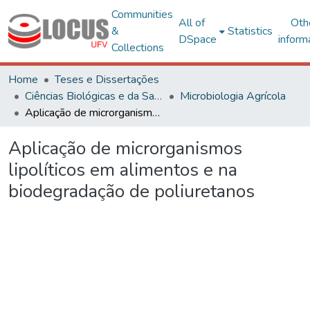
Communities
All of
Oth
&
Statistics
DSpace
inform
Collections
Home
Teses e Dissertações
Ciências Biológicas e da Saúde
Microbiologia Agrícola
Aplicação de microrganismos lipolíticos em alimentos e na biodegradação de poliuretanos
Aplicação de microrganismos
lipolíticos em alimentos e na
biodegradação de poliuretanos