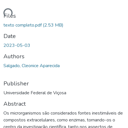
ding...
Files
texto completo.pdf
(2.53 MB)
Date
2023-05-03
Authors
Salgado, Cleonice Aparecida
Publisher
Universidade Federal de Viçosa
Abstract
Os microrganismos são considerados fontes inestimáveis de
compostos extracelulares, como enzimas, tornando-os o
centro da investigação científica, tanto nos aspectos de