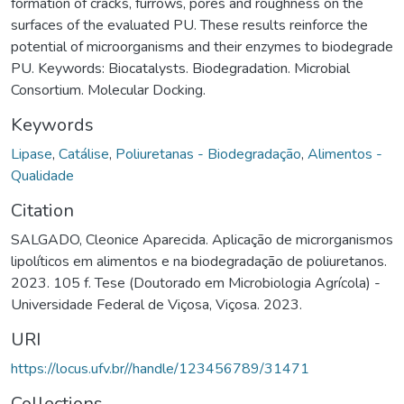
formation of cracks, furrows, pores and roughness on the
surfaces of the evaluated PU. These results reinforce the
potential of microorganisms and their enzymes to biodegrade
PU. Keywords: Biocatalysts. Biodegradation. Microbial
Consortium. Molecular Docking.
Keywords
Lipase
,
Catálise
,
Poliuretanas - Biodegradação
,
Alimentos -
Qualidade
Citation
SALGADO, Cleonice Aparecida. Aplicação de microrganismos
lipolíticos em alimentos e na biodegradação de poliuretanos.
2023. 105 f. Tese (Doutorado em Microbiologia Agrícola) -
Universidade Federal de Viçosa, Viçosa. 2023.
URI
https://locus.ufv.br//handle/123456789/31471
Collections