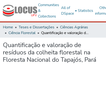
Communities
All of
Oth
&
Statistics
DSpace
inform
Collections
Home
Teses e Dissertações
Ciências Agrárias
Ciência Florestal
Quantificação e valoração de resíduos da colheita florestal na Floresta Nacional do Tapajós, Pará
Quantificação e valoração de
resíduos da colheita florestal na
Floresta Nacional do Tapajós, Pará