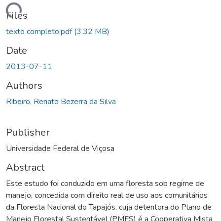
ding...
Files
texto completo.pdf
(3.32 MB)
Date
2013-07-11
Authors
Ribeiro, Renato Bezerra da Silva
Publisher
Universidade Federal de Viçosa
Abstract
Este estudo foi conduzido em uma floresta sob regime de
manejo, concedida com direito real de uso aos comunitários
da Floresta Nacional do Tapajós, cuja detentora do Plano de
Manejo Florestal Sustentável (PMFS) é a Cooperativa Mista