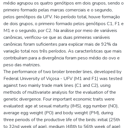
médio agrupou os quatro genótipos em dois grupos, sendo o
primeiro formado pelas marcas comerciais e o segundo,
pelos genótipos da UFV. No período total, houve formação
de dois grupos, o primeiro formado pelos genótipos C1, F1 e
M1 e o segundo, por C2. Na análise por meio de variáveis
canônicas, verificou-se que as duas primeiras variáveis
canônicas foram suficientes para explicar mais de 92% da
variação total nos três períodos. As características que mais
contribuíram para a divergência foram peso médio do ovo e
peso das matrizes.
The performance of two broiler breeder lines, developed by
Federal University of Viçosa - UFV (M1 and F1) was tested
against two mainly trade mark lines (C1 and C2), using
methods of multivariate analysis for the evaluation of the
genetic divergence. Four important economic traits were
evaluated: age at sexual maturity (IMS), egg number (NO),
average egg weight (PO) and body weight (PM), during
three periods of the productive life of the birds: initial (25th
to 32nd week of age), medium (48th to 56th week of age)