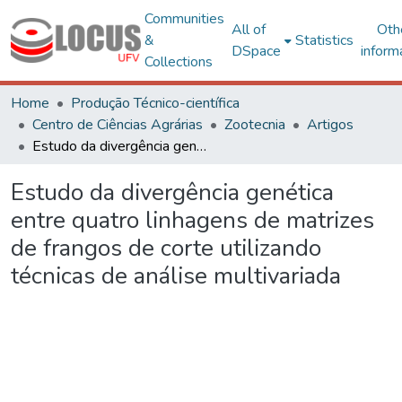
Communities
All of
Oth
&
Statistics
DSpace
inform
Collections
Home
Produção Técnico-científica
Centro de Ciências Agrárias
Zootecnia
Artigos
Estudo da divergência genética entre quatro linhagens de matrizes de frangos de corte utilizando técnicas de análise multivariada
Estudo da divergência genética
entre quatro linhagens de matrizes
de frangos de corte utilizando
técnicas de análise multivariada