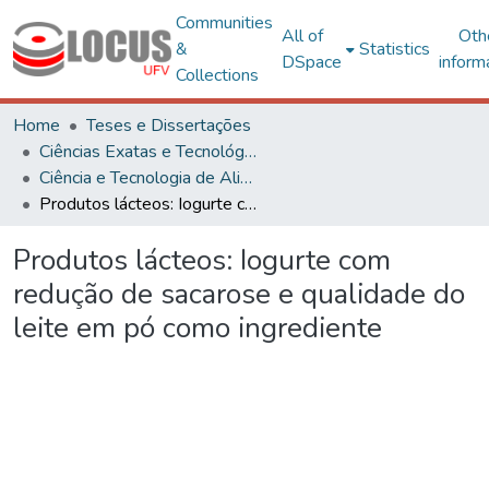
Communities
All of
Oth
&
Statistics
DSpace
inform
Collections
Home
Teses e Dissertações
Ciências Exatas e Tecnológicas
Ciência e Tecnologia de Alimentos
Produtos lácteos: Iogurte com redução de sacarose e qualidade do leite em pó como ingrediente
Produtos lácteos: Iogurte com
redução de sacarose e qualidade do
leite em pó como ingrediente