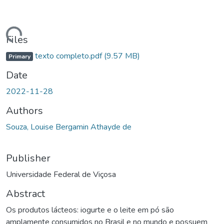
ding...
Files
texto completo.pdf
(9.57 MB)
Primary
Date
2022-11-28
Authors
Souza, Louise Bergamin Athayde de
Publisher
Universidade Federal de Viçosa
Abstract
Os produtos lácteos: iogurte e o leite em pó são
amplamente consumidos no Brasil e no mundo e possuem