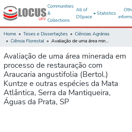
Communities
All of
Oth
&
Statistics
DSpace
inform
Collections
Home
Teses e Dissertações
Ciências Agrárias
Ciência Florestal
Avaliação de uma área minerada em processo de restauração com Araucaria angustifolia (Bertol.) Kuntze e outras espécies da Mata Atlântica, Serra da Mantiqueira, Águas da Prata, SP
Avaliação de uma área minerada em
processo de restauração com
Araucaria angustifolia (Bertol.)
Kuntze e outras espécies da Mata
Atlântica, Serra da Mantiqueira,
Águas da Prata, SP