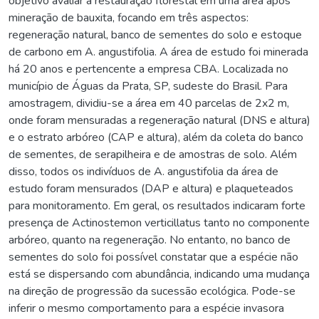
objetivo avaliar a restauração florestal em uma área após
mineração de bauxita, focando em três aspectos:
regeneração natural, banco de sementes do solo e estoque
de carbono em A. angustifolia. A área de estudo foi minerada
há 20 anos e pertencente a empresa CBA. Localizada no
município de Águas da Prata, SP, sudeste do Brasil. Para
amostragem, dividiu-se a área em 40 parcelas de 2x2 m,
onde foram mensuradas a regeneração natural (DNS e altura)
e o estrato arbóreo (CAP e altura), além da coleta do banco
de sementes, de serapilheira e de amostras de solo. Além
disso, todos os indivíduos de A. angustifolia da área de
estudo foram mensurados (DAP e altura) e plaqueteados
para monitoramento. Em geral, os resultados indicaram forte
presença de Actinostemon verticillatus tanto no componente
arbóreo, quanto na regeneração. No entanto, no banco de
sementes do solo foi possível constatar que a espécie não
está se dispersando com abundância, indicando uma mudança
na direção de progressão da sucessão ecológica. Pode-se
inferir o mesmo comportamento para a espécie invasora