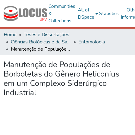
Communities
All of
Oth
&
Statistics
DSpace
inform
Collections
Home
Teses e Dissertações
Ciências Biológicas e da Saúde
Entomologia
Manutenção de Populações de Borboletas do Gênero Heliconius em um Complexo Siderúrgico Industrial
Manutenção de Populações de
Borboletas do Gênero Heliconius
em um Complexo Siderúrgico
Industrial