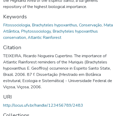
the Highland Area of the Espirito Santo, a sui generis
repository of the highest biological importance.
Keywords
Fitossociologia
,
Brachyteles hypoxanthus
,
Conservação
,
Mata
Atlântica
,
Phytossociology
,
Brachyteles hypoxanthus
conservation
,
Atlantic Rainforest
Citation
TEIXEIRA, Ricardo Nogueira Cupertino. The importance of
Atlantic Rainforest reminders of the Muriquis (Brachyteles
hypoxanthus E. Geoffroy) occurrence in Espirito Santo State,
Brazil. 2006. 87 f. Dissertação (Mestrado em Botânica
estrutural; Ecologia e Sistemática) - Universidade Federal de
Viçosa, Viçosa, 2006.
URI
http://locus.ufv.br/handle/123456789/2483
Collections