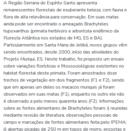
A Região Serrana do Espírito Santo apresenta
remanescentes florestais de exuberante beleza, com fauna e
flora de alta relevância para conservação. Em suas matas
ainda pode ser encontrado o ameaçado Brachyteles
hypoxanthus (primata herbívoro e arborícola endêmico da
Floresta Atlântica nos estados de MG, ES e BA).
Particularmente em Santa Maria de Jetibá, novos grupos vêm
sendo encontrados, desde 2000, início das atividades do
Projeto Muriqui, ES. Neste trabalho, foi proposto um ensaio
sobre variações florísticas e fitossociológicas existentes no
habitat florestal deste primata. Foram amostrados doze
trechos de vegetação em dois fragmentos (F1 e F2), sendo
que em apenas um deles os macacos muriquis já foram
observados em suas matas (F1), enquanto no outro ele não
é observado a pelo menos quarenta anos (F2). Informações
sobre as fontes alimentares de Brachyteles foram: i) reunidas
mediante revisão de literatura, observações pessoais de
campo e marcações de fontes alimentares feita pelo IPEMA;
ii) abertas picadas de 250 m em topos de morro, encostas e