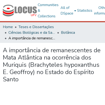
Communities
All of
Oth
&
Statistics
DSpace
inform
Collections
Home
Teses e Dissertações
Ciências Biológicas e da Saúde
Botânica
A importância de remanescentes de Mata Atlântica na ocorrência dos Muriquis (Brachyteles hypoxanthus E. Geoffroy) no Estado do Espírito Santo
A importância de remanescentes de
Mata Atlântica na ocorrência dos
Muriquis (Brachyteles hypoxanthus
E. Geoffroy) no Estado do Espírito
Santo