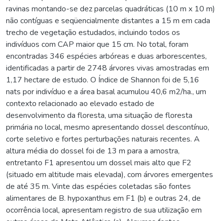
ravinas montando-se dez parcelas quadráticas (10 m x 10 m)
não contíguas e seqüencialmente distantes a 15 m em cada
trecho de vegetação estudados, incluindo todos os
indivíduos com CAP maior que 15 cm. No total, foram
encontradas 346 espécies arbóreas e duas arborescentes,
identificadas a partir de 2748 árvores vivas amostradas em
1,17 hectare de estudo. O Índice de Shannon foi de 5,16
nats por indivíduo e a área basal acumulou 40,6 m2/ha., um
contexto relacionado ao elevado estado de
desenvolvimento da floresta, uma situação de floresta
primária no local, mesmo apresentando dossel descontínuo,
corte seletivo e fortes perturbações naturais recentes. A
altura média do dossel foi de 13 m para a amostra,
entretanto F1 apresentou um dossel mais alto que F2
(situado em altitude mais elevada), com árvores emergentes
de até 35 m. Vinte das espécies coletadas são fontes
alimentares de B. hypoxanthus em F1 (b) e outras 24, de
ocorrência local, apresentam registro de sua utilização em