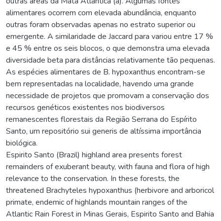
outras áreas da Mata Atlântica (a). Algumas fontes
alimentares ocorrem com elevada abundância, enquanto
outras foram observadas apenas no estrato superior ou
emergente. A similaridade de Jaccard para variou entre 17 %
e 45 % entre os seis blocos, o que demonstra uma elevada
diversidade beta para distâncias relativamente tão pequenas.
As espécies alimentares de B. hypoxanthus encontram-se
bem representadas na localidade, havendo uma grande
necessidade de projetos que promovam a conservação dos
recursos genéticos existentes nos biodiversos
remanescentes florestais da Região Serrana do Espírito
Santo, um repositório sui generis de altíssima importância
biológica.
Espirito Santo (Brazil) highland area presents forest
remainders of exuberant beauty, with fauna and flora of high
relevance to the conservation. In these forests, the
threatened Brachyteles hypoxanthus (herbivore and arboricol
primate, endemic of highlands mountain ranges of the
Atlantic Rain Forest in Minas Gerais, Espirito Santo and Bahia