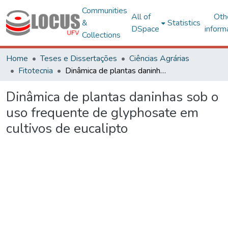
Communities
All of
Oth
&
Statistics
DSpace
inform
Collections
Home
Teses e Dissertações
Ciências Agrárias
Fitotecnia
Dinâmica de plantas daninhas sob o uso frequente de glyphosate em cultivos de eucalipto
Dinâmica de plantas daninhas sob o
uso frequente de glyphosate em
cultivos de eucalipto