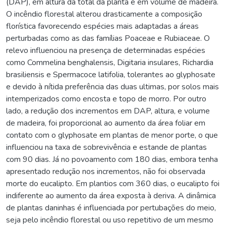
(DAP), em altura da total da planta e em volume de madeira.
O incêndio florestal alterou drasticamente a composição
florística favorecendo espécies mais adaptadas a áreas
perturbadas como as das famílias Poaceae e Rubiaceae. O
relevo influenciou na presença de determinadas espécies
como Commelina benghalensis, Digitaria insulares, Richardia
brasiliensis e Spermacoce latifolia, tolerantes ao glyphosate
e devido à nítida preferência das duas ultimas, por solos mais
intemperizados como encosta e topo de morro. Por outro
lado, a redução dos incrementos em DAP, altura, e volume
de madeira, foi proporcional ao aumento da área foliar em
contato com o glyphosate em plantas de menor porte, o que
influenciou na taxa de sobrevivência e estande de plantas
com 90 dias. Já no povoamento com 180 dias, embora tenha
apresentado redução nos incrementos, não foi observada
morte do eucalipto. Em plantios com 360 dias, o eucalipto foi
indiferente ao aumento da área exposta à deriva. A dinâmica
de plantas daninhas é influenciada por pertubações do meio,
seja pelo incêndio florestal ou uso repetitivo de um mesmo