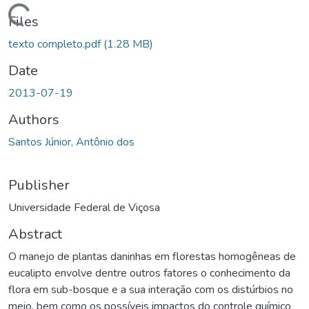
ding...
Files
texto completo.pdf
(1.28 MB)
Date
2013-07-19
Authors
Santos Júnior, Antônio dos
Publisher
Universidade Federal de Viçosa
Abstract
O manejo de plantas daninhas em florestas homogêneas de
eucalipto envolve dentre outros fatores o conhecimento da
flora em sub-bosque e a sua interação com os distúrbios no
meio, bem como os possíveis impactos do controle químico