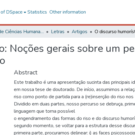
l of DSpace
Statistics
Other information
Centro de Ciências Humanas, Letras e Artes
Letras
Artigos
o: Noções gerais sobre um pe
so
Abstract
Este trabalho é uma apresentação sucinta das principais i
em nossa tese de doutorado. De início, assumimos a relaç
riso como ponto de partida para a (re)inserção do riso nos
Dividido em duas partes, nosso percurso se debruça, prim
linguagem que torna possível
o engendramento das formas do riso e do discurso humorís
segundo momento, se voltar para a estrutura desse discur
primeira parte, procuramos delinear: i) as faces psicossocio