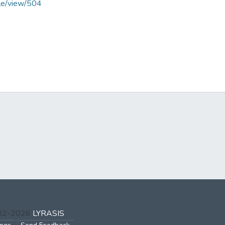
cle/view/504
002-2026
LYRASIS