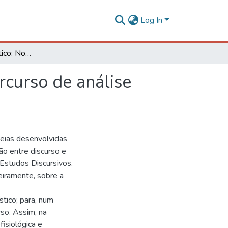
Log In
O discurso humorístico: Noções gerais sobre um percurso de análise pela linguagem do riso
rcurso de análise
deias desenvolvidas
ão entre discurso e
 Estudos Discursivos.
eiramente, sobre a
tico; para, num
so. Assim, na
fisiológica e