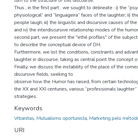
turn to the structure of this discourse.
Thus , in the first part , we sought to delineate : i) the “p
physiological” and “linguageira” faces of the laughter; ii) 
people laugh; iii) the linguistic and discursive causes of th
and iv) the interdiscursive relationship modes of the humor
second part, we present the "ethé profiles" of the subject 
to describe the conceptual device of DH.
Furthermore, we list the conditions, constraints and advan
laughter in discourse, taking as central point the concep
Finally, we discuss the instability of the place of the comed
discursive fields, seeking to
observe how the Humor has raised, from certain technologi
the XX and XXI centuries, various “professionals laughter”
strategies.
Keywords
Vrbanitas
,
Mutualismo oportunista
,
Marketing pelo métod
URI