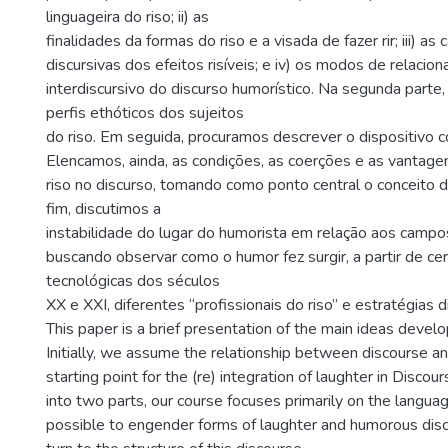
linguageira do riso; ii) as
finalidades da formas do riso e a visada de fazer rir; iii) as 
discursivas dos efeitos risíveis; e iv) os modos de relaci
interdiscursivo do discurso humorístico. Na segunda part
perfis ethóticos dos sujeitos
do riso. Em seguida, procuramos descrever o dispositivo 
Elencamos, ainda, as condições, as coerções e as vantagen
riso no discurso, tomando como ponto central o conceit
fim, discutimos a
instabilidade do lugar do humorista em relação aos campos
buscando observar como o humor fez surgir, a partir de ce
tecnológicas dos séculos
XX e XXI, diferentes “profissionais do riso” e estratégias d
This paper is a brief presentation of the main ideas develo
Initially, we assume the relationship between discourse an
starting point for the (re) integration of laughter in Discou
into two parts, our course focuses primarily on the langua
possible to engender forms of laughter and humorous disco