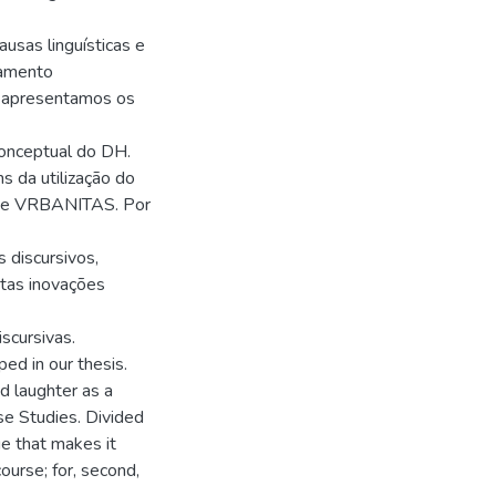
causas linguísticas e
onamento
e, apresentamos os
conceptual do DH.
s da utilização do
o de VRBANITAS. Por
 discursivos,
rtas inovações
iscursivas.
ped in our thesis.
d laughter as a
rse Studies. Divided
ge that makes it
urse; for, second,