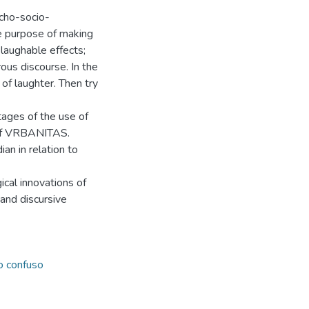
sycho-socio-
the purpose of making
e laughable effects;
ous discourse. In the
of laughter. Then try
tages of the use of
t of VRBANITAS.
ian in relation to
cal innovations of
 and discursive
o confuso