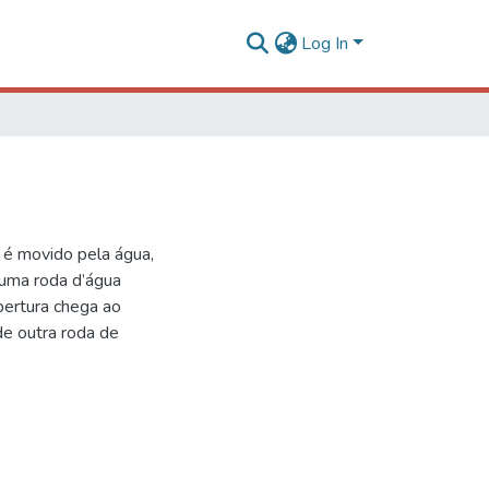
Log In
 é movido pela água,
a uma roda d’água
abertura chega ao
e outra roda de