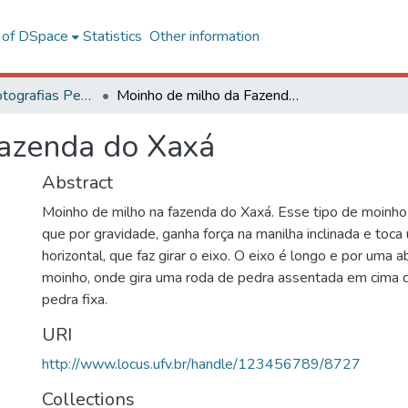
l of DSpace
Statistics
Other information
Coleção de Fotografias Peter Henry Rolfs
Moinho de milho da Fazenda do Xaxá
Fazenda do Xaxá
Abstract
Moinho de milho na fazenda do Xaxá. Esse tipo de moinho
que por gravidade, ganha força na manilha inclinada e toc
horizontal, que faz girar o eixo. O eixo é longo e por uma 
moinho, onde gira uma roda de pedra assentada em cima d
pedra fixa.
URI
http://www.locus.ufv.br/handle/123456789/8727
Collections