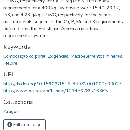
EBWG, respectively, for Ca, P, Mg and K. The dietary
requirements for a 400 kg LW bovine were 15.40, 20.17,
.53, and 4.23 g/kg EBWG, respectively, for the same
macrominerals sequence. The Ca, P, Mg and K requirements
differed from the British and American nutritional
requirements systems.
Keywords
Composição corporal
,
Exigências
,
Macroelementos minerais
,
Nelore
URI
http://dx.doi.org/10.1590/S1516-35982001000400027
http://www.locus.ufv.br/handle/123456789/16365
Collections
Artigos
Full item page