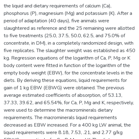
the liquid and dietary requirements of calcium (Ca),
phosphorus (P), magnesium (Mg) and potassium (K). After a
period of adaptation (40 days), five animals were
slaughtered as reference and the 25 remaining were allotted
to five treatments (25.0, 37.5, 50.0, 62.5, and 75.0% of
concentrate, in DM), in a completely randomized design, with
five replicates. The slaughter weight was established as 450
kg. Regression equations of the logarithm of Ca, P, Mg or K
body content were fitted in function of the logarithm of the
empty body weight (EBW), for the concentrate levels in the
diets. By deriving these equations, liquid requirements for
gain of 1 kg EBW (EBWG) were obtained. The previous
average estimated coefficients of absorption, of 53.13,
37.33, 39.62, and 65.54%, for Ca, P, Mg and K, respectively,
were used to determine the macrominerals dietary
requirements. The macrominerals liquid requirements
decreased as EBW increased. For a 400 kg LW animal, the
liquid requirements were 8.18, 7.53, .21, and 2.77 g/kg