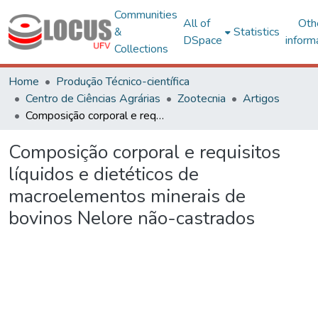
Communities
All of
Oth
&
Statistics
DSpace
inform
Collections
Home
Produção Técnico-científica
Centro de Ciências Agrárias
Zootecnia
Artigos
Composição corporal e requisitos líquidos e dietéticos de macroelementos minerais de bovinos Nelore não-castrados
Composição corporal e requisitos
líquidos e dietéticos de
macroelementos minerais de
bovinos Nelore não-castrados