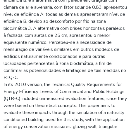
eficiência B, e a alternativa com parede envidraçada com
câmara de ar e alvenaria, com fator solar de 0,83, apresentou
nível de eficiência A; todas as demais apresentaram nível de
eficiência B, devido ao desconforto por frio na zona
bioclimática 3. A alternativa com brises horizontais paralelos
à fachada, com aletas de 25 cm, apresentou o menor
equivalente numérico. Percebeu-se a necessidade de
mensuração de variáveis similares em outros modelos de
edifícios naturalmente condicionados e para outras
localidades pertencentes à zona bioclimática, a fim de
confirmar as potencialidades e limitações de tais medidas no
RTQ-C.
In its 2010 version, the Technical Quality Requirements for
Energy Efficiency Levels of Commercial and Public Buildings
(QTR-C) included unmeasured evaluation features, since they
were based on theoretical concepts. This paper aims to
evaluate these impacts through the simulation of a naturally
conditioned building, used for this study, with the application
of energy conservation measures: glazing wall, triangular