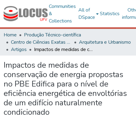
Communities
All of
Oth
&
Statistics
DSpace
inform
Collections
Home
Produção Técnico-científica
Centro de Ciências Exatas e Tecnológicas
Arquitetura e Urbanismo
Artigos
Impactos de medidas de conservação de energia propostas no PBE Edifica para o nível de eficiência energética de envoltórias de um edifício naturalmente condicionado
Impactos de medidas de
conservação de energia propostas
no PBE Edifica para o nível de
eficiência energética de envoltórias
de um edifício naturalmente
condicionado