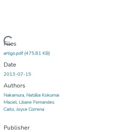
oading...
Files
artigo.pdf
(475.81 KB)
Date
2013-07-15
Authors
Nakamura, Natália Kokumai
Maciel, Liliane Fernandes
Carlo, Joyce Correna
Publisher