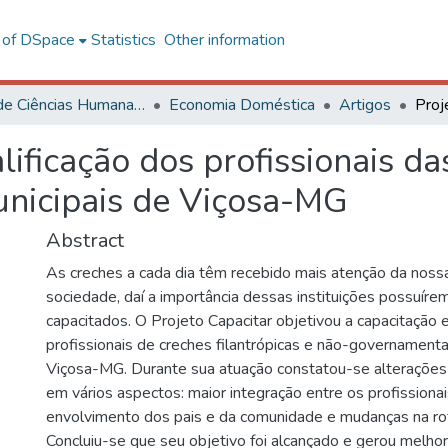
l of DSpace
Statistics
Other information
Centro de Ciências Humanas, Letras e Artes
Economia Doméstica
Artigos
lificação dos profissionais da
unicipais de Viçosa-MG
Abstract
As creches a cada dia têm recebido mais atenção da noss
sociedade, daí a importância dessas instituições possuírem
capacitados. O Projeto Capacitar objetivou a capacitação e
profissionais de creches filantrópicas e não-governamenta
Viçosa-MG. Durante sua atuação constatou-se alterações 
em vários aspectos: maior integração entre os profissionai
envolvimento dos pais e da comunidade e mudanças na rotin
Concluiu-se que seu objetivo foi alcançado e gerou melhor