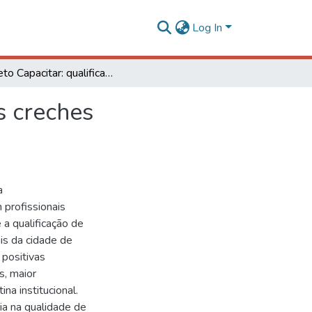
Log In
Projeto Capacitar: qualificação dos profissionais das creches filantrópicas e não-municipais de Viçosa-MG
s creches
a
 profissionais
 a qualificação de
is da cidade de
positivas
s, maior
a institucional.
ia na qualidade de