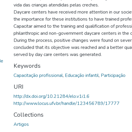
vida das crianças atendidas pelas creches.
Daycare centers have received more attention in our socie
the importance for these institutions to have trained profe
Capacitar aimed to the training and qualification of profess
philanthropic and non-government daycare centers in the 
During the process, positive changes were found on sever
concluded that its objective was reached and a better qualit
served by day care centers was generated.
de
Keywords
Capacitação profissional
,
Educação infantil
,
Participação
URI
http://dx.doi.org/10.21284/elo.v1i1.6
http://www.locus.ufv.br/handle/123456789/17777
Collections
Artigos