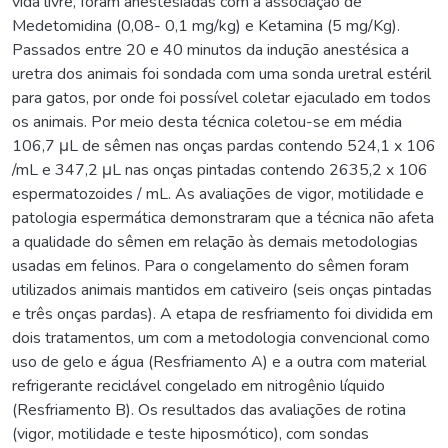
vida livre, foram anestesiadas com a associação de
Medetomidina (0,08- 0,1 mg/kg) e Ketamina (5 mg/Kg).
Passados entre 20 e 40 minutos da indução anestésica a
uretra dos animais foi sondada com uma sonda uretral estéril
para gatos, por onde foi possível coletar ejaculado em todos
os animais. Por meio desta técnica coletou-se em média
106,7 μL de sêmen nas onças pardas contendo 524,1 x 106
/mL e 347,2 μL nas onças pintadas contendo 2635,2 x 106
espermatozoides / mL. As avaliações de vigor, motilidade e
patologia espermática demonstraram que a técnica não afeta
a qualidade do sêmen em relação às demais metodologias
usadas em felinos. Para o congelamento do sêmen foram
utilizados animais mantidos em cativeiro (seis onças pintadas
e três onças pardas). A etapa de resfriamento foi dividida em
dois tratamentos, um com a metodologia convencional como
uso de gelo e água (Resfriamento A) e a outra com material
refrigerante reciclável congelado em nitrogênio líquido
(Resfriamento B). Os resultados das avaliações de rotina
(vigor, motilidade e teste hiposmótico), com sondas