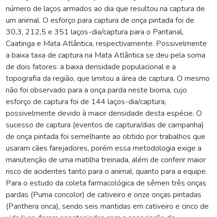
número de laços armados ao dia que resultou na captura de
um animal. O esforço para captura de onça pintada foi de
30,3, 212,5 e 351 laços-dia/captura para o Pantanal,
Caatinga e Mata Atlântica, respectivamente. Possivelmente
a baixa taxa de captura na Mata Atlântica se deu pela soma
de dois fatores: a baixa densidade populacional e a
topografia da região, que limitou a área de captura. O mesmo
não foi observado para a onça parda neste bioma, cujo
esforço de captura foi de 144 laços-dia/captura,
possivelmente devido à maior densidade desta espécie. O
sucesso de captura (eventos de captura/dias de campanha)
de onça pintada foi semelhante ao obtido por trabalhos que
usaram cães farejadores, porém essa metodologia exige a
manutenção de uma matilha treinada, além de conferir maior
risco de acidentes tanto para o animal, quanto para a equipe.
Para o estudo da coleta farmacológica de sêmen três onças
pardas (Puma concolor) de cativeiro e onze onças pintadas
(Panthera onca), sendo seis mantidas em cativeiro e cinco de