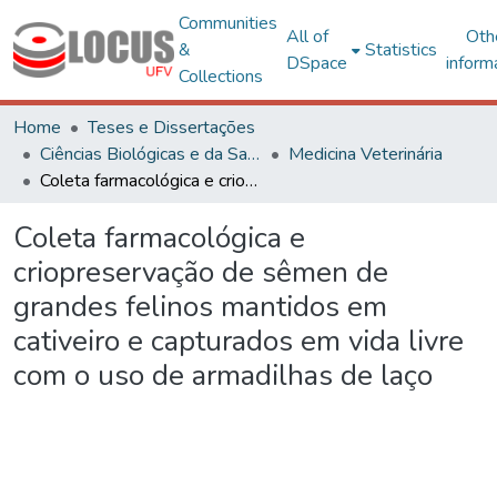
Communities
All of
Oth
&
Statistics
DSpace
inform
Collections
Home
Teses e Dissertações
Ciências Biológicas e da Saúde
Medicina Veterinária
Coleta farmacológica e criopreservação de sêmen de grandes felinos mantidos em cativeiro e capturados em vida livre com o uso de armadilhas de laço
Coleta farmacológica e
criopreservação de sêmen de
grandes felinos mantidos em
cativeiro e capturados em vida livre
com o uso de armadilhas de laço