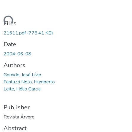
ding...
Files
21611.pdf
(775.41 KB)
Date
2004-06-08
Authors
Gomide, José Lívio
Fantuzzi Neto, Humberto
Leite, Hélio Garcia
Publisher
Revista Árvore
Abstract