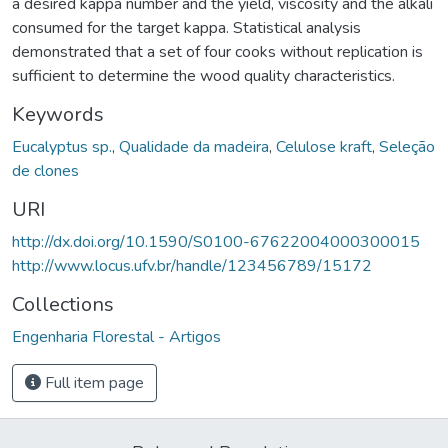
a desired kappa number and the yield, viscosity and the alkali
consumed for the target kappa. Statistical analysis
demonstrated that a set of four cooks without replication is
sufficient to determine the wood quality characteristics.
Keywords
Eucalyptus sp.
,
Qualidade da madeira
,
Celulose kraft
,
Seleção
de clones
URI
http://dx.doi.org/10.1590/S0100-67622004000300015
http://www.locus.ufv.br/handle/123456789/15172
Collections
Engenharia Florestal - Artigos
Full item page