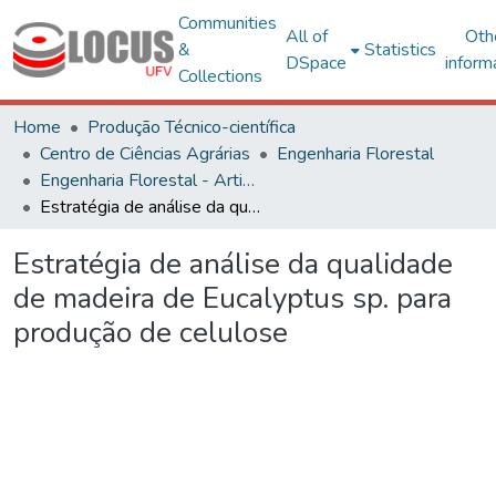
Communities
All of
Oth
&
Statistics
DSpace
inform
Collections
Home
Produção Técnico-científica
Centro de Ciências Agrárias
Engenharia Florestal
Engenharia Florestal - Artigos
Estratégia de análise da qualidade de madeira de Eucalyptus sp. para produção de celulose
Estratégia de análise da qualidade
de madeira de Eucalyptus sp. para
produção de celulose