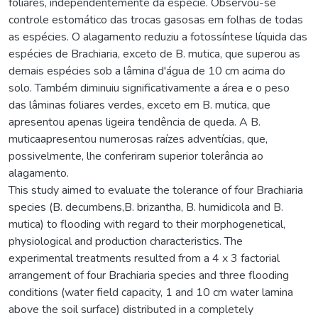
foliares, independentemente da espécie. Observou-se
controle estomático das trocas gasosas em folhas de todas
as espécies. O alagamento reduziu a fotossíntese líquida das
espécies de Brachiaria, exceto de B. mutica, que superou as
demais espécies sob a lâmina d'água de 10 cm acima do
solo. Também diminuiu significativamente a área e o peso
das lâminas foliares verdes, exceto em B. mutica, que
apresentou apenas ligeira tendência de queda. A B.
muticaapresentou numerosas raízes adventícias, que,
possivelmente, lhe conferiram superior tolerância ao
alagamento.
This study aimed to evaluate the tolerance of four Brachiaria
species (B. decumbens,B. brizantha, B. humidicola and B.
mutica) to flooding with regard to their morphogenetical,
physiological and production characteristics. The
experimental treatments resulted from a 4 x 3 factorial
arrangement of four Brachiaria species and three flooding
conditions (water field capacity, 1 and 10 cm water lamina
above the soil surface) distributed in a completely