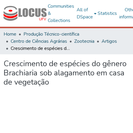
Communities
All of
Oth
&
Statistics
DSpace
inform
Collections
Home
Produção Técnico-científica
Centro de Ciências Agrárias
Zootecnia
Artigos
Crescimento de espécies do gênero Brachiaria sob alagamento em casa de vegetação
Crescimento de espécies do gênero
Brachiaria sob alagamento em casa
de vegetação