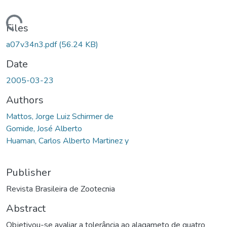
ding...
Files
a07v34n3.pdf
(56.24 KB)
Date
2005-03-23
Authors
Mattos, Jorge Luiz Schirmer de
Gomide, José Alberto
Huaman, Carlos Alberto Martinez y
Publisher
Revista Brasileira de Zootecnia
Abstract
Objetivou-se avaliar a tolerância ao alagameto de quatro