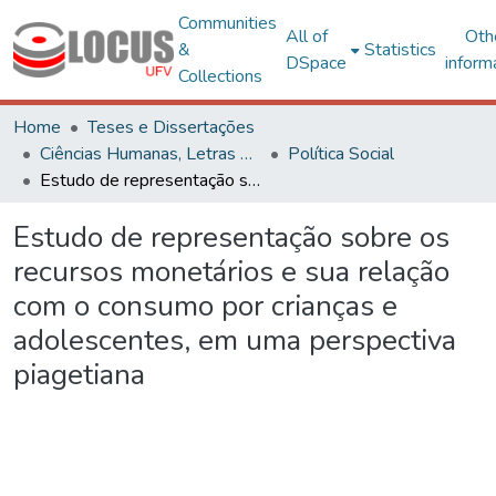
Communities
All of
Oth
&
Statistics
DSpace
inform
Collections
Home
Teses e Dissertações
Ciências Humanas, Letras e Artes
Política Social
Estudo de representação sobre os recursos monetários e sua relação com o consumo por crianças e adolescentes, em uma perspectiva piagetiana
Estudo de representação sobre os
recursos monetários e sua relação
com o consumo por crianças e
adolescentes, em uma perspectiva
piagetiana