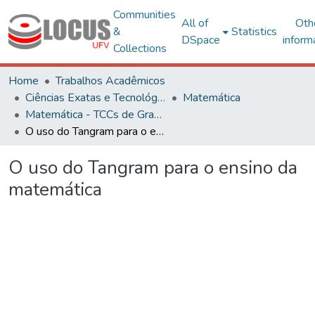
Communities
All of
Oth
&
Statistics
DSpace
inform
Collections
Home
Trabalhos Acadêmicos
Ciências Exatas e Tecnológicas
Matemática
Matemática - TCCs de Graduação
O uso do Tangram para o ensino da matemática
O uso do Tangram para o ensino da
matemática