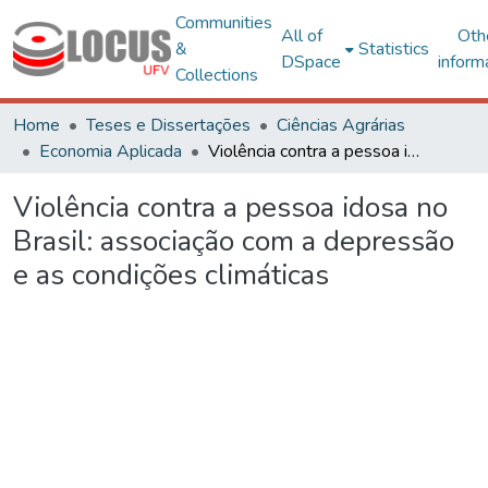
Communities
All of
Oth
&
Statistics
DSpace
inform
Collections
Home
Teses e Dissertações
Ciências Agrárias
Economia Aplicada
Violência contra a pessoa idosa no Brasil: associação com a depressão e as condições climáticas
Violência contra a pessoa idosa no
Brasil: associação com a depressão
e as condições climáticas