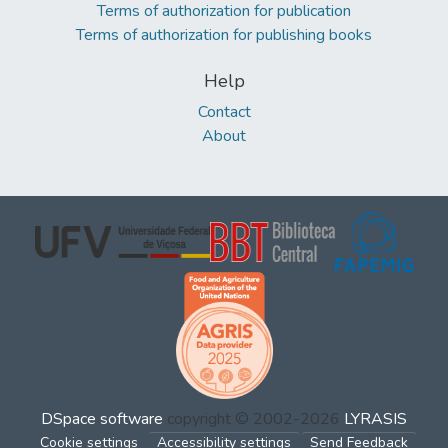
Terms of authorization for publication
Terms of authorization for publishing books
Help
Contact
About
DSpace software
copyright © 2002-2026
LYRASIS
Cookie settings
Accessibility settings
Send Feedback