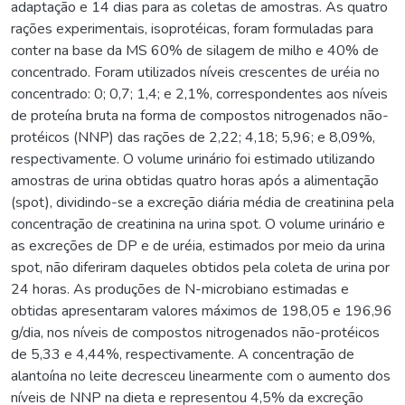
adaptação e 14 dias para as coletas de amostras. As quatro
rações experimentais, isoprotéicas, foram formuladas para
conter na base da MS 60% de silagem de milho e 40% de
concentrado. Foram utilizados níveis crescentes de uréia no
concentrado: 0; 0,7; 1,4; e 2,1%, correspondentes aos níveis
de proteína bruta na forma de compostos nitrogenados não-
protéicos (NNP) das rações de 2,22; 4,18; 5,96; e 8,09%,
respectivamente. O volume urinário foi estimado utilizando
amostras de urina obtidas quatro horas após a alimentação
(spot), dividindo-se a excreção diária média de creatinina pela
concentração de creatinina na urina spot. O volume urinário e
as excreções de DP e de uréia, estimados por meio da urina
spot, não diferiram daqueles obtidos pela coleta de urina por
24 horas. As produções de N-microbiano estimadas e
obtidas apresentaram valores máximos de 198,05 e 196,96
g/dia, nos níveis de compostos nitrogenados não-protéicos
de 5,33 e 4,44%, respectivamente. A concentração de
alantoína no leite decresceu linearmente com o aumento dos
níveis de NNP na dieta e representou 4,5% da excreção