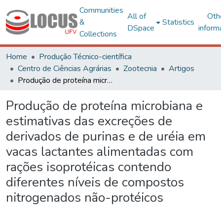
Communities
All of
Oth
&
Statistics
DSpace
inform
Collections
Home
Produção Técnico-científica
Centro de Ciências Agrárias
Zootecnia
Artigos
Produção de proteína microbiana e estimativas das excreções de derivados de purinas e de uréia em vacas lactantes alimentadas com rações isoprotéicas contendo diferentes níveis de compostos nitrogenados não-protéicos
Produção de proteína microbiana e
estimativas das excreções de
derivados de purinas e de uréia em
vacas lactantes alimentadas com
rações isoprotéicas contendo
diferentes níveis de compostos
nitrogenados não-protéicos