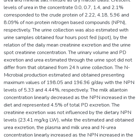
levels of urea in the concentrate 0.0, 0.7, 1.4, and 2.1%
corresponded to the crude protein of 2.22, 4.18, 5.96 and
8.09% of non protein nitrogen based compounds (NPN),
respectively. The urine collection was also estimated with
urine samples obtained four hours post fed (spot), by the
relation of the daily mean creatinine excretion and the urine
spot creatinine concentration. The urinary volume and PD
excretion and urea estimated through the urine spot did not
differ from that obtained from 24 h urine collection. The N-
Microbial production estimated and obtained presenting
maximum values of 198.05 and 196.96 g/day with the NPN
levels of 5.33 and 4.44%, respectively. The milk allantoin
concentration linearly decreased as the NPN increased in the
diet and represented 4.5% of total PD excretion. The
creatinine excretion was not influenced by the dietary NPN
levels (23.41 mg/kg LW), while the estimated and obtained
urea excretion, the plasma and milk urea and N-urea
concentration linearly increased as the NPN increased in the