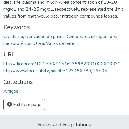
diet. The plasma and milk N-urea concentration of 19-20
mg/dL and 24-25 mg/dL, respectively, represented the limit
values from that would occur nitrogen compounds losses.
Keywords
Creatinina
,
Derivados de purina
,
Compostos nitrogenados
não-protéicos
,
Uréia
,
Vacas de leite
URI
http://dx.doi.org/10.1590/S1516-35982001000600032
http://www.locus.ufv.br/handle/123456789/16405
Collections
Artigos
Full item page
Rules and Regulations