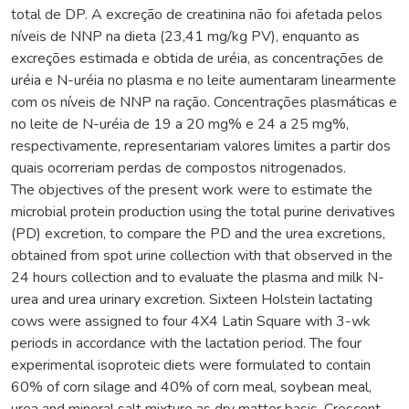
total de DP. A excreção de creatinina não foi afetada pelos
níveis de NNP na dieta (23,41 mg/kg PV), enquanto as
excreções estimada e obtida de uréia, as concentrações de
uréia e N-uréia no plasma e no leite aumentaram linearmente
com os níveis de NNP na ração. Concentrações plasmáticas e
no leite de N-uréia de 19 a 20 mg% e 24 a 25 mg%,
respectivamente, representariam valores limites a partir dos
quais ocorreriam perdas de compostos nitrogenados.
The objectives of the present work were to estimate the
microbial protein production using the total purine derivatives
(PD) excretion, to compare the PD and the urea excretions,
obtained from spot urine collection with that observed in the
24 hours collection and to evaluate the plasma and milk N-
urea and urea urinary excretion. Sixteen Holstein lactating
cows were assigned to four 4X4 Latin Square with 3-wk
periods in accordance with the lactation period. The four
experimental isoproteic diets were formulated to contain
60% of corn silage and 40% of corn meal, soybean meal,
urea and mineral salt mixture as dry matter basis. Crescent