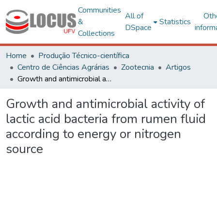
Communities
All of
Oth
&
Statistics
DSpace
inform
Collections
Home
Produção Técnico-científica
Centro de Ciências Agrárias
Zootecnia
Artigos
Growth and antimicrobial activity of lactic acid bacteria from rumen fluid according to energy or nitrogen source
Growth and antimicrobial activity of
lactic acid bacteria from rumen fluid
according to energy or nitrogen
source