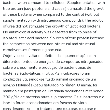
bacteria when compared to cellulose. Supplementation with
true protein (soy peptone and casein) stimulated the growth
of these bacteria when compared to the control (without
supplementation with nitrogenous compounds). The addition
of urea did not stimulate the growth of lactic acid bacteria.
No antimicrobial activity was detected from colonies of
isolated lactic acid bacteria. Sources of true protein increase
the competition between non-structural and structural
carbohydrates fermenting bacteria.
Objetivou-se avaliar os efeitos da suplementação com
diferentes fontes de energia e de compostos nitrogenados
sobre o crescimento e produção de bacteriocinas de
bactérias ácido-láticas in vitro. As incubações foram
conduzidas utilizando-se fluido ruminal originado de um
novilho Holandês-Zebu fistulado no rúmen. O animal foi
mantido em pastagem de Brachiaria decumbens recebendo
200 g/dia de proteína bruta suplementar. Os substratos e o
inóculo foram acondicionados em frascos de vidro
considerando-se oito tratamentos: celulose, celulose e