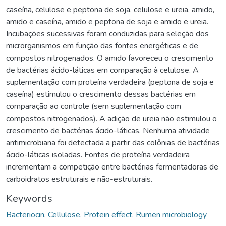
caseína, celulose e peptona de soja, celulose e ureia, amido,
amido e caseína, amido e peptona de soja e amido e ureia.
Incubações sucessivas foram conduzidas para seleção dos
microrganismos em função das fontes energéticas e de
compostos nitrogenados. O amido favoreceu o crescimento
de bactérias ácido-láticas em comparação à celulose. A
suplementação com proteína verdadeira (peptona de soja e
caseína) estimulou o crescimento dessas bactérias em
comparação ao controle (sem suplementação com
compostos nitrogenados). A adição de ureia não estimulou o
crescimento de bactérias ácido-láticas. Nenhuma atividade
antimicrobiana foi detectada a partir das colônias de bactérias
ácido-láticas isoladas. Fontes de proteína verdadeira
incrementam a competição entre bactérias fermentadoras de
carboidratos estruturais e não-estruturais.
Keywords
Bacteriocin
,
Cellulose
,
Protein effect
,
Rumen microbiology