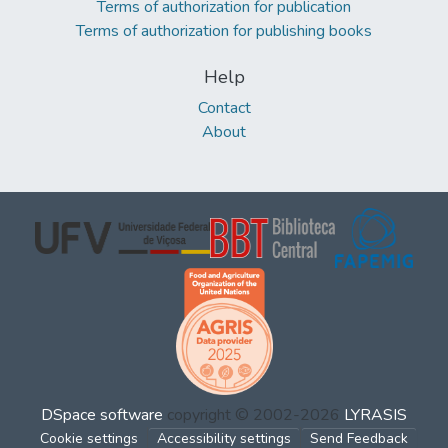
Terms of authorization for publication
Terms of authorization for publishing books
Help
Contact
About
DSpace software
copyright © 2002-2026
LYRASIS
Cookie settings
Accessibility settings
Send Feedback