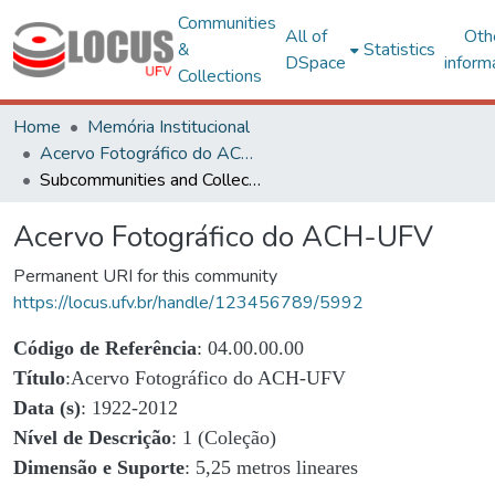
Communities
All of
Oth
&
Statistics
DSpace
inform
Collections
Home
Memória Institucional
Acervo Fotográfico do ACH-UFV
Subcommunities and Collections
Acervo Fotográfico do ACH-UFV
Permanent URI for this community
https://locus.ufv.br/handle/123456789/5992
Código de Referência
: 04.00.00.00
Título
:Acervo Fotográfico do ACH-UFV
Data (s)
: 1922-2012
Nível de Descrição
: 1 (Coleção)
Dimensão e Suporte
: 5,25 metros lineares