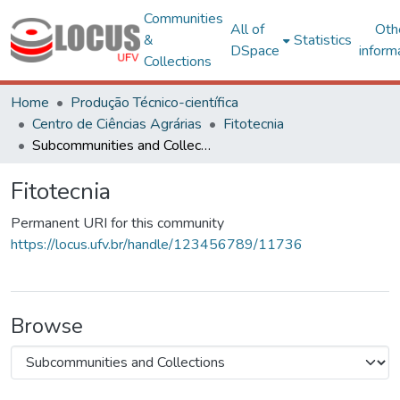
Communities
All of
Oth
&
Statistics
DSpace
inform
Collections
Home
Produção Técnico-científica
Centro de Ciências Agrárias
Fitotecnia
Subcommunities and Collections
Fitotecnia
Permanent URI for this community
https://locus.ufv.br/handle/123456789/11736
Browse