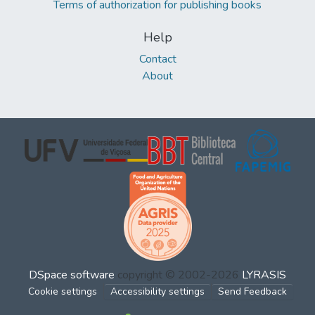
Terms of authorization for publishing books
Help
Contact
About
DSpace software
copyright © 2002-2026
LYRASIS
Cookie settings
Accessibility settings
Send Feedback