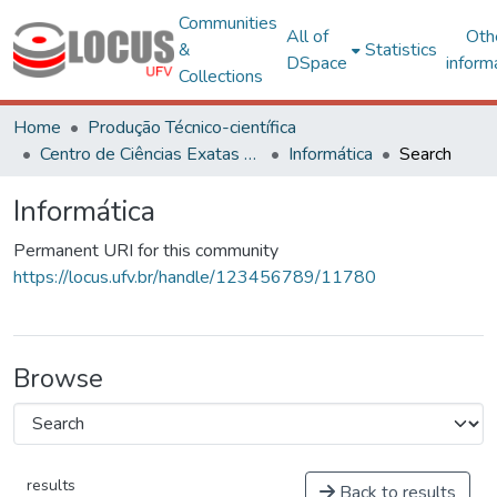
Communities
All of
Oth
&
Statistics
DSpace
inform
Collections
Home
Produção Técnico-científica
Centro de Ciências Exatas e Tecnológicas
Informática
Search
Informática
Permanent URI for this community
https://locus.ufv.br/handle/123456789/11780
Browse
results
Back to results