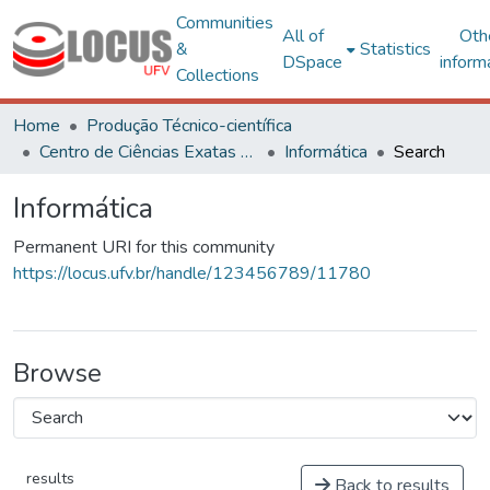
Communities
All of
Oth
&
Statistics
DSpace
inform
Collections
Home
Produção Técnico-científica
Centro de Ciências Exatas e Tecnológicas
Informática
Search
Informática
Permanent URI for this community
https://locus.ufv.br/handle/123456789/11780
Browse
results
Back to results