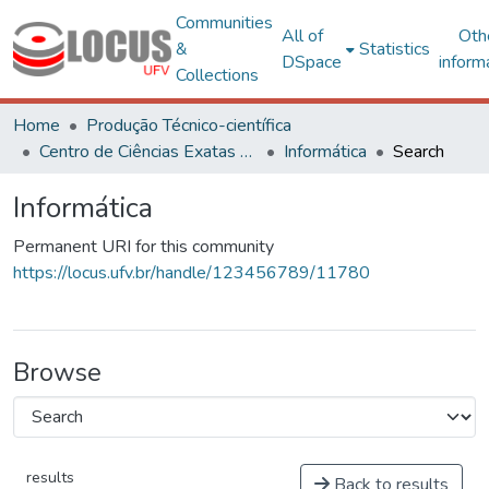
Communities
All of
Oth
&
Statistics
DSpace
inform
Collections
Home
Produção Técnico-científica
Centro de Ciências Exatas e Tecnológicas
Informática
Search
Informática
Permanent URI for this community
https://locus.ufv.br/handle/123456789/11780
Browse
results
Back to results