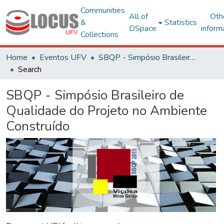
Communities
All of
Oth
&
Statistics
DSpace
inform
Collections
Home
Eventos UFV
SBQP - Simpósio Brasileiro de Qualidade do Projeto no Ambiente Construído
Search
SBQP - Simpósio Brasileiro de
Qualidade do Projeto no Ambiente
Construído