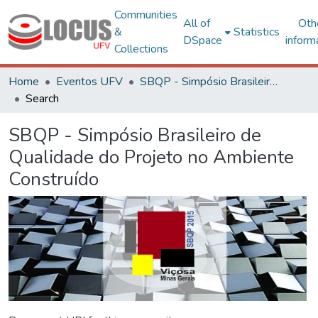
Communities
All of
Oth
&
Statistics
DSpace
inform
Collections
Home
Eventos UFV
SBQP - Simpósio Brasileiro de Qualidade do Projeto no Ambiente Construído
Search
SBQP - Simpósio Brasileiro de
Qualidade do Projeto no Ambiente
Construído