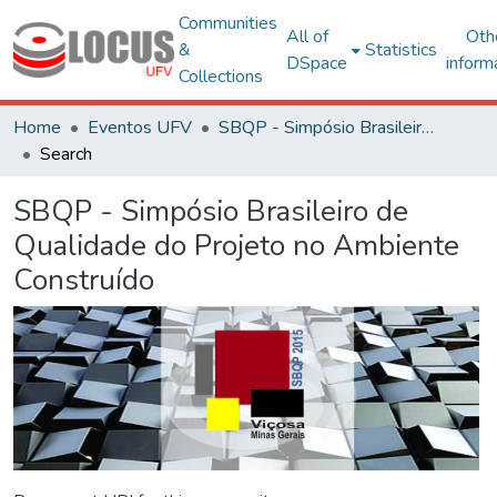
Communities
All of
Oth
&
Statistics
DSpace
inform
Collections
Home
Eventos UFV
SBQP - Simpósio Brasileiro de Qualidade do Projeto no Ambiente Construído
Search
SBQP - Simpósio Brasileiro de
Qualidade do Projeto no Ambiente
Construído