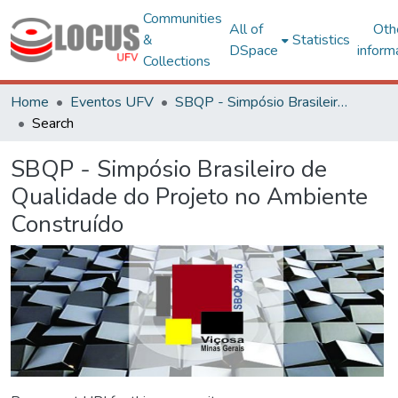
Communities
All of
Oth
&
Statistics
DSpace
inform
Collections
Home
Eventos UFV
SBQP - Simpósio Brasileiro de Qualidade do Projeto no Ambiente Construído
Search
SBQP - Simpósio Brasileiro de
Qualidade do Projeto no Ambiente
Construído