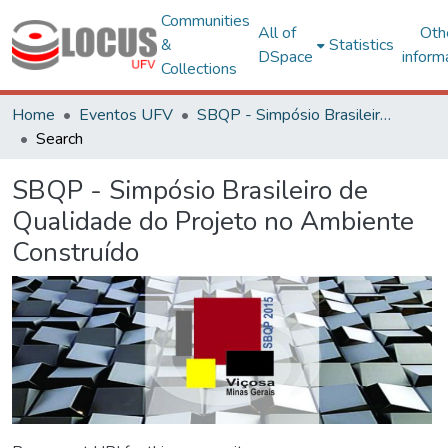
Communities
All of
Oth
&
Statistics
DSpace
inform
Collections
Home
Eventos UFV
SBQP - Simpósio Brasileiro de Qualidade do Projeto no Ambiente Construído
Search
SBQP - Simpósio Brasileiro de
Qualidade do Projeto no Ambiente
Construído