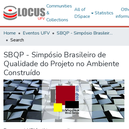
Communities
All of
Oth
&
Statistics
DSpace
inform
Collections
Home
Eventos UFV
SBQP - Simpósio Brasileiro de Qualidade do Projeto no Ambiente Construído
Search
SBQP - Simpósio Brasileiro de
Qualidade do Projeto no Ambiente
Construído