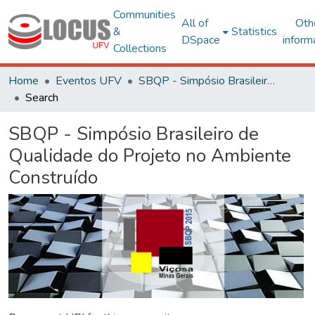
Communities
All of
Oth
&
Statistics
DSpace
inform
Collections
Home
Eventos UFV
SBQP - Simpósio Brasileiro de Qualidade do Projeto no Ambiente Construído
Search
SBQP - Simpósio Brasileiro de
Qualidade do Projeto no Ambiente
Construído