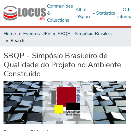
Communities
All of
Oth
&
Statistics
DSpace
inform
Collections
Home
Eventos UFV
SBQP - Simpósio Brasileiro de Qualidade do Projeto no Ambiente Construído
Search
SBQP - Simpósio Brasileiro de
Qualidade do Projeto no Ambiente
Construído