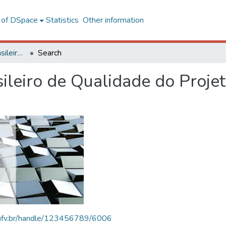
l of DSpace
Statistics
Other information
SBQP - Simpósio Brasileiro de Qualidade do Projeto no Ambiente Construído
Search
ileiro de Qualidade do Proje
s.ufv.br/handle/123456789/6006