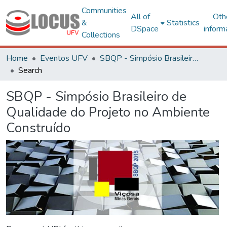
Communities
All of
Oth
&
Statistics
DSpace
inform
Collections
Home
Eventos UFV
SBQP - Simpósio Brasileiro de Qualidade do Projeto no Ambiente Construído
Search
SBQP - Simpósio Brasileiro de
Qualidade do Projeto no Ambiente
Construído