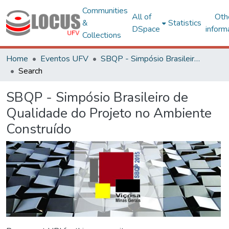
Communities
All of
Oth
&
Statistics
DSpace
inform
Collections
Home
Eventos UFV
SBQP - Simpósio Brasileiro de Qualidade do Projeto no Ambiente Construído
Search
SBQP - Simpósio Brasileiro de
Qualidade do Projeto no Ambiente
Construído