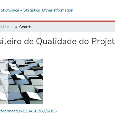
l of DSpace
Statistics
Other information
SBQP - Simpósio Brasileiro de Qualidade do Projeto no Ambiente Construído
Search
ileiro de Qualidade do Proje
s.ufv.br/handle/123456789/6006