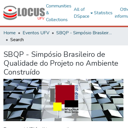
Communities
All of
Oth
&
Statistics
DSpace
inform
Collections
Home
Eventos UFV
SBQP - Simpósio Brasileiro de Qualidade do Projeto no Ambiente Construído
Search
SBQP - Simpósio Brasileiro de
Qualidade do Projeto no Ambiente
Construído