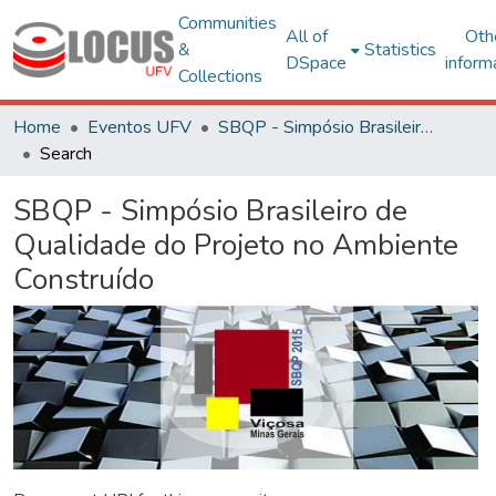
Communities
All of
Oth
&
Statistics
DSpace
inform
Collections
Home
Eventos UFV
SBQP - Simpósio Brasileiro de Qualidade do Projeto no Ambiente Construído
Search
SBQP - Simpósio Brasileiro de
Qualidade do Projeto no Ambiente
Construído