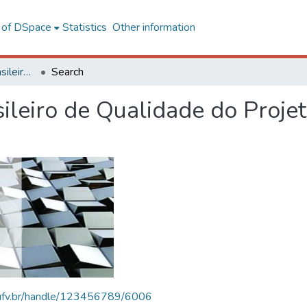
l of DSpace
Statistics
Other information
SBQP - Simpósio Brasileiro de Qualidade do Projeto no Ambiente Construído
Search
ileiro de Qualidade do Proje
s.ufv.br/handle/123456789/6006