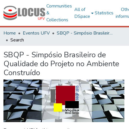
Communities
All of
Oth
&
Statistics
DSpace
inform
Collections
Home
Eventos UFV
SBQP - Simpósio Brasileiro de Qualidade do Projeto no Ambiente Construído
Search
SBQP - Simpósio Brasileiro de
Qualidade do Projeto no Ambiente
Construído