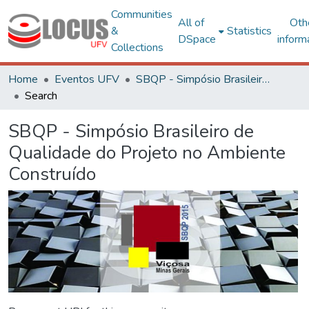
Communities
All of
Oth
&
Statistics
DSpace
inform
Collections
Home
Eventos UFV
SBQP - Simpósio Brasileiro de Qualidade do Projeto no Ambiente Construído
Search
SBQP - Simpósio Brasileiro de
Qualidade do Projeto no Ambiente
Construído