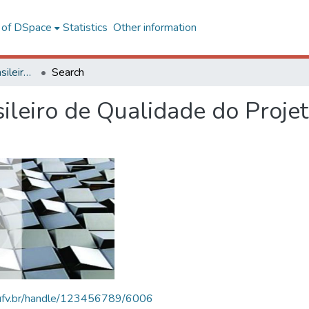
l of DSpace
Statistics
Other information
SBQP - Simpósio Brasileiro de Qualidade do Projeto no Ambiente Construído
Search
ileiro de Qualidade do Proje
s.ufv.br/handle/123456789/6006