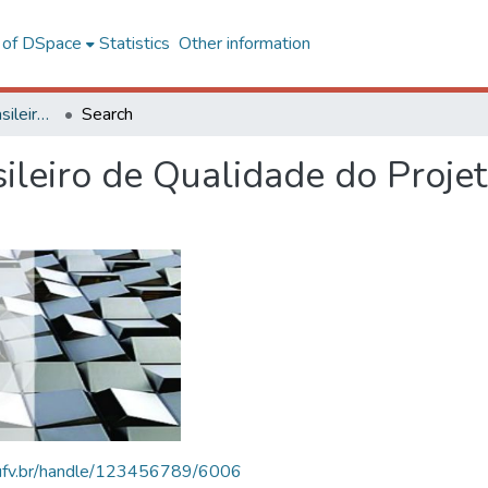
l of DSpace
Statistics
Other information
SBQP - Simpósio Brasileiro de Qualidade do Projeto no Ambiente Construído
Search
ileiro de Qualidade do Proje
s.ufv.br/handle/123456789/6006