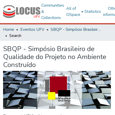
Communities
All of
Oth
&
Statistics
DSpace
inform
Collections
Home
Eventos UFV
SBQP - Simpósio Brasileiro de Qualidade do Projeto no Ambiente Construído
Search
SBQP - Simpósio Brasileiro de
Qualidade do Projeto no Ambiente
Construído