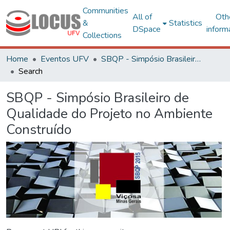
Communities
All of
Oth
&
Statistics
DSpace
inform
Collections
Home
Eventos UFV
SBQP - Simpósio Brasileiro de Qualidade do Projeto no Ambiente Construído
Search
SBQP - Simpósio Brasileiro de
Qualidade do Projeto no Ambiente
Construído