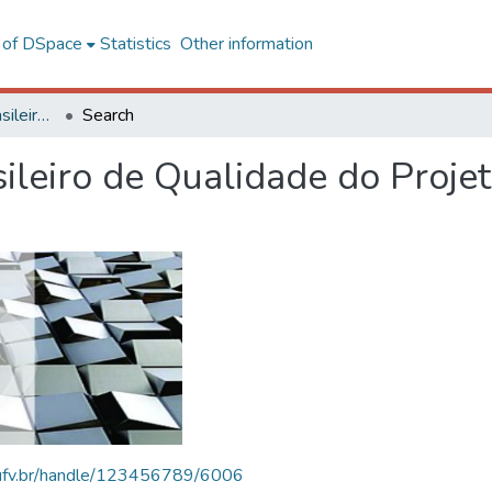
l of DSpace
Statistics
Other information
SBQP - Simpósio Brasileiro de Qualidade do Projeto no Ambiente Construído
Search
ileiro de Qualidade do Proje
s.ufv.br/handle/123456789/6006